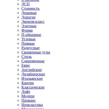
ДСП
Стоимость
Дешевые
Дорогие
Эконом-класс
Элитные
Форма
П-образные
Угловые
Прямые
Радиусные
Скошенные углы
Стиль
Современные
Евро
Английские
Дизайнерские
Итальянские
Кантри
Классические
Лофт
Модерн
Прованс
Неоклассика