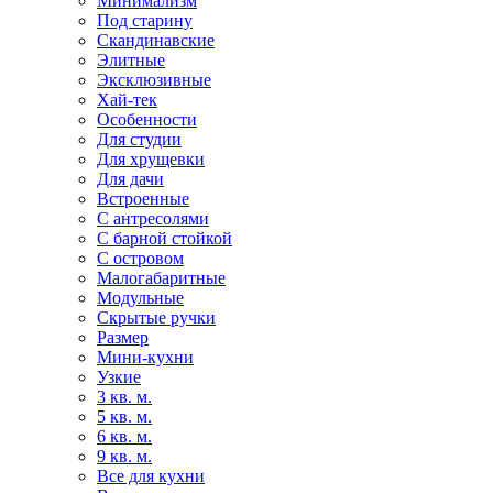
Минимализм
Под старину
Скандинавские
Элитные
Эксклюзивные
Хай-тек
Особенности
Для студии
Для хрущевки
Для дачи
Встроенные
С антресолями
С барной стойкой
С островом
Малогабаритные
Модульные
Скрытые ручки
Размер
Мини-кухни
Узкие
3 кв. м.
5 кв. м.
6 кв. м.
9 кв. м.
Все для кухни