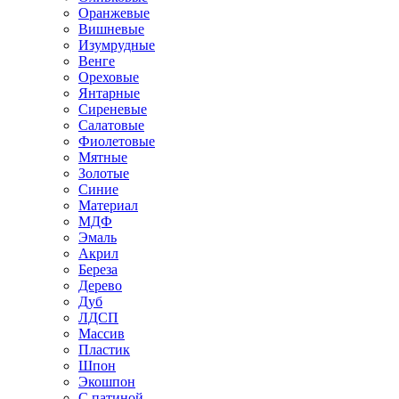
Оранжевые
Вишневые
Изумрудные
Венге
Ореховые
Янтарные
Сиреневые
Салатовые
Фиолетовые
Мятные
Золотые
Синие
Материал
МДФ
Эмаль
Акрил
Береза
Дерево
Дуб
ЛДСП
Массив
Пластик
Шпон
Экошпон
С патиной