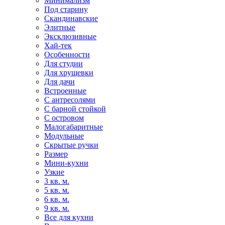
Минимализм
Под старину
Скандинавские
Элитные
Эксклюзивные
Хай-тек
Особенности
Для студии
Для хрущевки
Для дачи
Встроенные
С антресолями
С барной стойкой
С островом
Малогабаритные
Модульные
Скрытые ручки
Размер
Мини-кухни
Узкие
3 кв. м.
5 кв. м.
6 кв. м.
9 кв. м.
Все для кухни