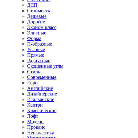
ДСП
Стоимость
Дешевые
Дорогие
Эконом-класс
Элитные
Форма
П-образные
Угловые
Прямые
Радиусные
Скошенные углы
Стиль
Современные
Евро
Английские
Дизайнерские
Итальянские
Кантри
Классические
Лофт
Модерн
Прованс
Неоклассика