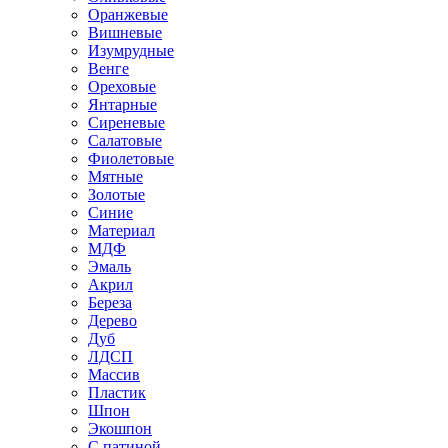
Оранжевые
Вишневые
Изумрудные
Венге
Ореховые
Янтарные
Сиреневые
Салатовые
Фиолетовые
Мятные
Золотые
Синие
Материал
МДФ
Эмаль
Акрил
Береза
Дерево
Дуб
ЛДСП
Массив
Пластик
Шпон
Экошпон
С патиной