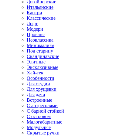
Дизайнерские
Итальянские
Кантри
Классические
Лофт
Модерн
Прованс
Неоклассика
Минимализм
Под старину
Скандинавские
Элитные
Эксклюзивные
Хай-тек
Особенности
Для студии
Для хрущевки
Для дачи
Встроенные
С антресолями
С барной стойкой
С островом
Малогабаритные
Модульные
Скрытые ручки