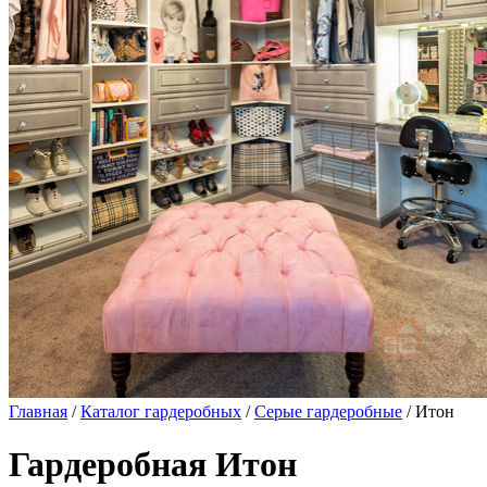
Главная
/
Каталог гардеробных
/
Серые гардеробные
/ Итон
Гардеробная Итон