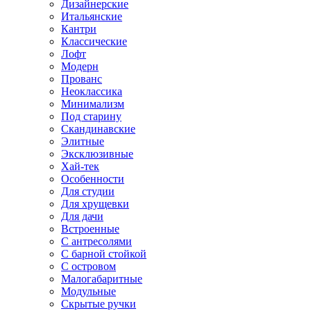
Дизайнерские
Итальянские
Кантри
Классические
Лофт
Модерн
Прованс
Неоклассика
Минимализм
Под старину
Скандинавские
Элитные
Эксклюзивные
Хай-тек
Особенности
Для студии
Для хрущевки
Для дачи
Встроенные
С антресолями
С барной стойкой
С островом
Малогабаритные
Модульные
Скрытые ручки