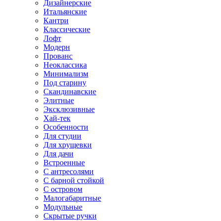
Дизайнерские
Итальянские
Кантри
Классические
Лофт
Модерн
Прованс
Неоклассика
Минимализм
Под старину
Скандинавские
Элитные
Эксклюзивные
Хай-тек
Особенности
Для студии
Для хрущевки
Для дачи
Встроенные
С антресолями
С барной стойкой
С островом
Малогабаритные
Модульные
Скрытые ручки