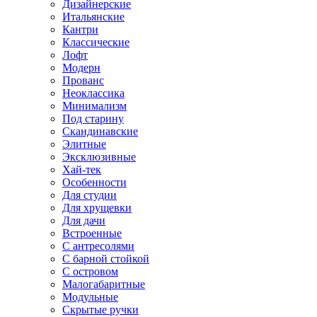
Дизайнерские
Итальянские
Кантри
Классические
Лофт
Модерн
Прованс
Неоклассика
Минимализм
Под старину
Скандинавские
Элитные
Эксклюзивные
Хай-тек
Особенности
Для студии
Для хрущевки
Для дачи
Встроенные
С антресолями
С барной стойкой
С островом
Малогабаритные
Модульные
Скрытые ручки