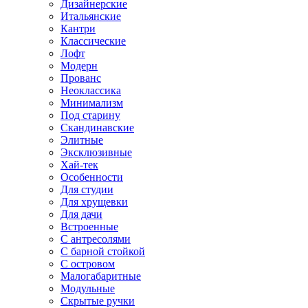
Дизайнерские
Итальянские
Кантри
Классические
Лофт
Модерн
Прованс
Неоклассика
Минимализм
Под старину
Скандинавские
Элитные
Эксклюзивные
Хай-тек
Особенности
Для студии
Для хрущевки
Для дачи
Встроенные
С антресолями
С барной стойкой
С островом
Малогабаритные
Модульные
Скрытые ручки