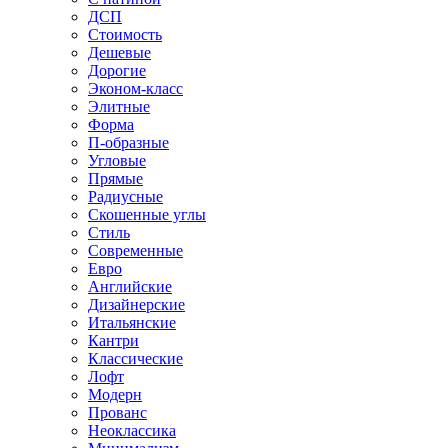
ДСП
Стоимость
Дешевые
Дорогие
Эконом-класс
Элитные
Форма
П-образные
Угловые
Прямые
Радиусные
Скошенные углы
Стиль
Современные
Евро
Английские
Дизайнерские
Итальянские
Кантри
Классические
Лофт
Модерн
Прованс
Неоклассика