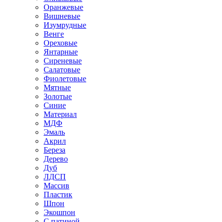
Оранжевые
Вишневые
Изумрудные
Венге
Ореховые
Янтарные
Сиреневые
Салатовые
Фиолетовые
Мятные
Золотые
Синие
Материал
МДФ
Эмаль
Акрил
Береза
Дерево
Дуб
ЛДСП
Массив
Пластик
Шпон
Экошпон
С патиной