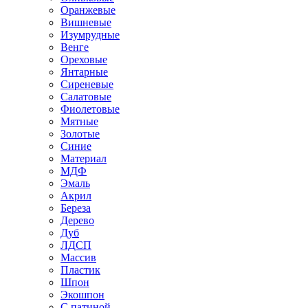
Оранжевые
Вишневые
Изумрудные
Венге
Ореховые
Янтарные
Сиреневые
Салатовые
Фиолетовые
Мятные
Золотые
Синие
Материал
МДФ
Эмаль
Акрил
Береза
Дерево
Дуб
ЛДСП
Массив
Пластик
Шпон
Экошпон
С патиной