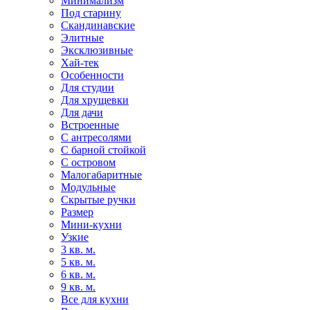
Минимализм
Под старину
Скандинавские
Элитные
Эксклюзивные
Хай-тек
Особенности
Для студии
Для хрущевки
Для дачи
Встроенные
С антресолями
С барной стойкой
С островом
Малогабаритные
Модульные
Скрытые ручки
Размер
Мини-кухни
Узкие
3 кв. м.
5 кв. м.
6 кв. м.
9 кв. м.
Все для кухни