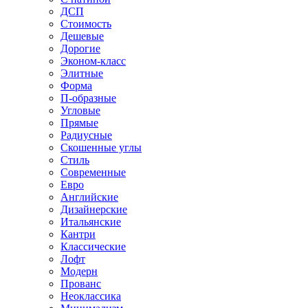
ДСП
Стоимость
Дешевые
Дорогие
Эконом-класс
Элитные
Форма
П-образные
Угловые
Прямые
Радиусные
Скошенные углы
Стиль
Современные
Евро
Английские
Дизайнерские
Итальянские
Кантри
Классические
Лофт
Модерн
Прованс
Неоклассика