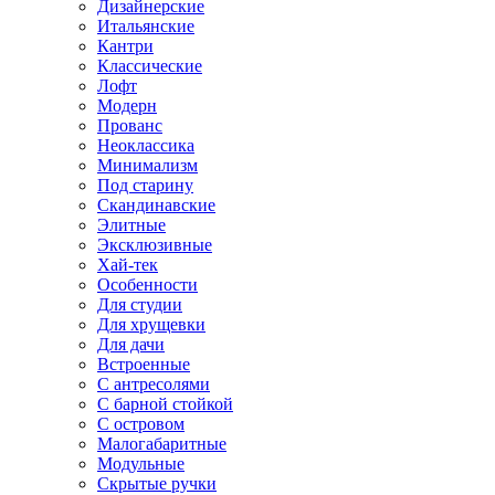
Дизайнерские
Итальянские
Кантри
Классические
Лофт
Модерн
Прованс
Неоклассика
Минимализм
Под старину
Скандинавские
Элитные
Эксклюзивные
Хай-тек
Особенности
Для студии
Для хрущевки
Для дачи
Встроенные
С антресолями
С барной стойкой
С островом
Малогабаритные
Модульные
Скрытые ручки