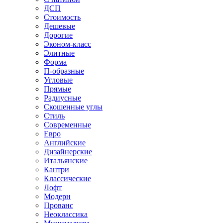
ДСП
Стоимость
Дешевые
Дорогие
Эконом-класс
Элитные
Форма
П-образные
Угловые
Прямые
Радиусные
Скошенные углы
Стиль
Современные
Евро
Английские
Дизайнерские
Итальянские
Кантри
Классические
Лофт
Модерн
Прованс
Неоклассика