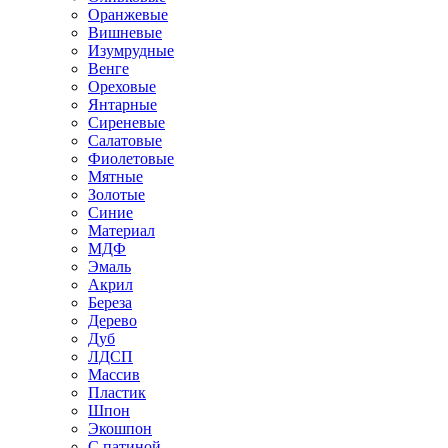
Оранжевые
Вишневые
Изумрудные
Венге
Ореховые
Янтарные
Сиреневые
Салатовые
Фиолетовые
Мятные
Золотые
Синие
Материал
МДФ
Эмаль
Акрил
Береза
Дерево
Дуб
ЛДСП
Массив
Пластик
Шпон
Экошпон
С патиной