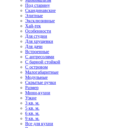
Минимализм
Под старину
Скандинавские
Элитные
Эксклюзивные
Хай-тек
Особенности
Для студии
Для хрущевки
Для дачи
Встроенные
С антресолями
С барной стойкой
С островом
Малогабаритные
Модульные
Скрытые ручки
Размер
Мини-кухни
Узкие
3 кв. м.
5 кв. м.
6 кв. м.
9 кв. м.
Все для кухни