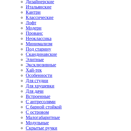
Дизайнерские
Итальянские
Кантри
Классические
Лофт
Модерн
Прованс
Неоклассика
Минимализм
Под старину
Скандинавские
Элитные
Эксклюзивные
Хай-тек
Особенности
Для студии
Для хрущевки
Для дачи
Встроенные
С антресолями
С барной стойкой
С островом
Малогабаритные
Модульные
Скрытые ручки