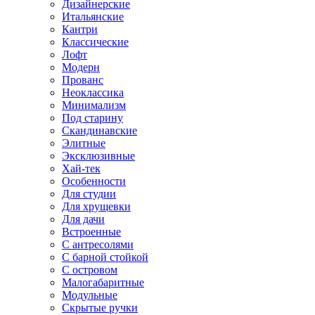
Дизайнерские
Итальянские
Кантри
Классические
Лофт
Модерн
Прованс
Неоклассика
Минимализм
Под старину
Скандинавские
Элитные
Эксклюзивные
Хай-тек
Особенности
Для студии
Для хрущевки
Для дачи
Встроенные
С антресолями
С барной стойкой
С островом
Малогабаритные
Модульные
Скрытые ручки