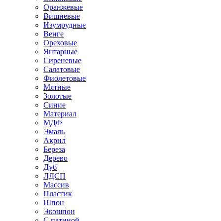
Оранжевые
Вишневые
Изумрудные
Венге
Ореховые
Янтарные
Сиреневые
Салатовые
Фиолетовые
Мятные
Золотые
Синие
Материал
МДФ
Эмаль
Акрил
Береза
Дерево
Дуб
ЛДСП
Массив
Пластик
Шпон
Экошпон
С патиной