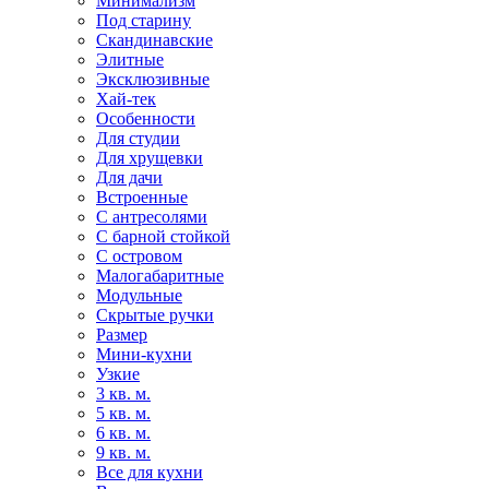
Минимализм
Под старину
Скандинавские
Элитные
Эксклюзивные
Хай-тек
Особенности
Для студии
Для хрущевки
Для дачи
Встроенные
С антресолями
С барной стойкой
С островом
Малогабаритные
Модульные
Скрытые ручки
Размер
Мини-кухни
Узкие
3 кв. м.
5 кв. м.
6 кв. м.
9 кв. м.
Все для кухни