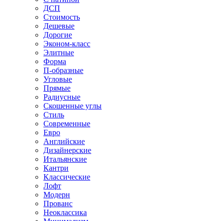
ДСП
Стоимость
Дешевые
Дорогие
Эконом-класс
Элитные
Форма
П-образные
Угловые
Прямые
Радиусные
Скошенные углы
Стиль
Современные
Евро
Английские
Дизайнерские
Итальянские
Кантри
Классические
Лофт
Модерн
Прованс
Неоклассика