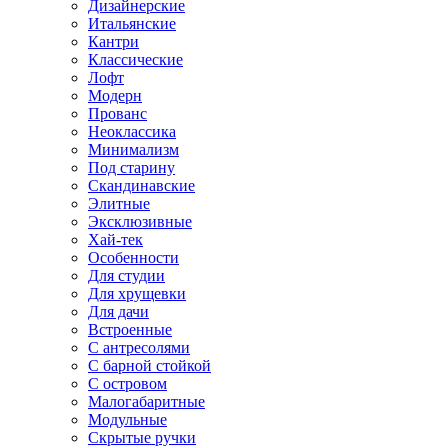
Дизайнерские
Итальянские
Кантри
Классические
Лофт
Модерн
Прованс
Неоклассика
Минимализм
Под старину
Скандинавские
Элитные
Эксклюзивные
Хай-тек
Особенности
Для студии
Для хрущевки
Для дачи
Встроенные
С антресолями
С барной стойкой
С островом
Малогабаритные
Модульные
Скрытые ручки