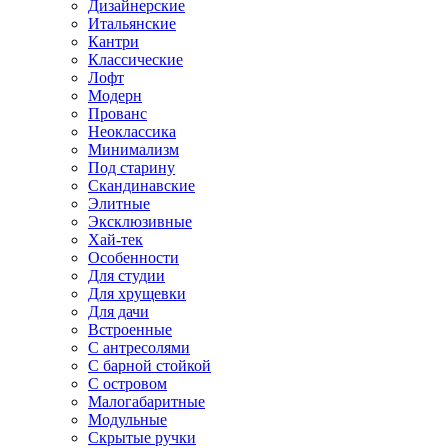
Дизайнерские
Итальянские
Кантри
Классические
Лофт
Модерн
Прованс
Неоклассика
Минимализм
Под старину
Скандинавские
Элитные
Эксклюзивные
Хай-тек
Особенности
Для студии
Для хрущевки
Для дачи
Встроенные
С антресолями
С барной стойкой
С островом
Малогабаритные
Модульные
Скрытые ручки