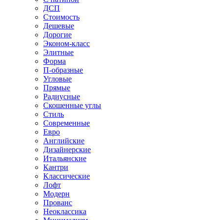
ДСП
Стоимость
Дешевые
Дорогие
Эконом-класс
Элитные
Форма
П-образные
Угловые
Прямые
Радиусные
Скошенные углы
Стиль
Современные
Евро
Английские
Дизайнерские
Итальянские
Кантри
Классические
Лофт
Модерн
Прованс
Неоклассика