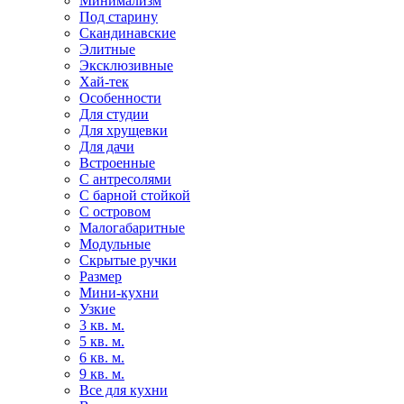
Минимализм
Под старину
Скандинавские
Элитные
Эксклюзивные
Хай-тек
Особенности
Для студии
Для хрущевки
Для дачи
Встроенные
С антресолями
С барной стойкой
С островом
Малогабаритные
Модульные
Скрытые ручки
Размер
Мини-кухни
Узкие
3 кв. м.
5 кв. м.
6 кв. м.
9 кв. м.
Все для кухни