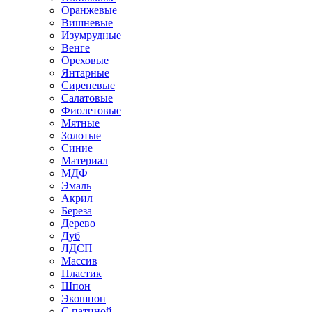
Оранжевые
Вишневые
Изумрудные
Венге
Ореховые
Янтарные
Сиреневые
Салатовые
Фиолетовые
Мятные
Золотые
Синие
Материал
МДФ
Эмаль
Акрил
Береза
Дерево
Дуб
ЛДСП
Массив
Пластик
Шпон
Экошпон
С патиной