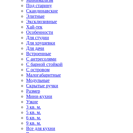
Минимализм
Под старину
Скандинавские
Элитные
Эксклюзивные
Хай-тек
Особенности
Для студии
Для хрущевки
Для дачи
Встроенные
С антресолями
С барной стойкой
С островом
Малогабаритные
Модульные
Скрытые ручки
Размер
Мини-кухни
Узкие
3 кв. м.
5 кв. м.
6 кв. м.
9 кв. м.
Все для кухни