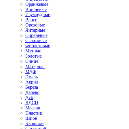
Оранжевые
Вишневые
Изумрудные
Венге
Ореховые
Янтарные
Сиреневые
Салатовые
Фиолетовые
Мятные
Золотые
Синие
Материал
МДФ
Эмаль
Акрил
Береза
Дерево
Дуб
ЛДСП
Массив
Пластик
Шпон
Экошпон
С патиной