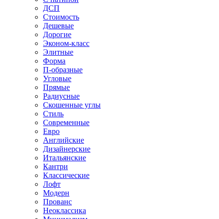
ДСП
Стоимость
Дешевые
Дорогие
Эконом-класс
Элитные
Форма
П-образные
Угловые
Прямые
Радиусные
Скошенные углы
Стиль
Современные
Евро
Английские
Дизайнерские
Итальянские
Кантри
Классические
Лофт
Модерн
Прованс
Неоклассика