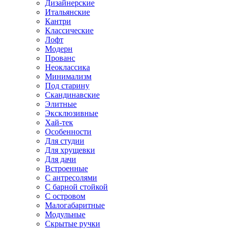
Дизайнерские
Итальянские
Кантри
Классические
Лофт
Модерн
Прованс
Неоклассика
Минимализм
Под старину
Скандинавские
Элитные
Эксклюзивные
Хай-тек
Особенности
Для студии
Для хрущевки
Для дачи
Встроенные
С антресолями
С барной стойкой
С островом
Малогабаритные
Модульные
Скрытые ручки