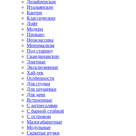
Дизайнерские
Итальянские
Кантри
Классические
Лофт
Модерн
Прованс
Неоклассика
Минимализм
Под старину
Скандинавские
Элитные
Эксклюзивные
Хай-тек
Особенности
Для студии
Для хрущевки
Для дачи
Встроенные
С антресолями
С барной стойкой
С островом
Малогабаритные
Модульные
Скрытые ручки