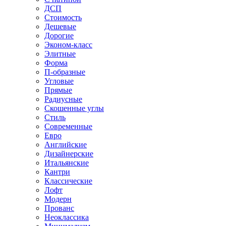
ДСП
Стоимость
Дешевые
Дорогие
Эконом-класс
Элитные
Форма
П-образные
Угловые
Прямые
Радиусные
Скошенные углы
Стиль
Современные
Евро
Английские
Дизайнерские
Итальянские
Кантри
Классические
Лофт
Модерн
Прованс
Неоклассика