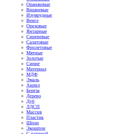
Оранжевые
Вишневые
Изумрудные
Венге
Ореховые
Янтарные
Сиреневые
Салатовые
Фиолетовые
Мятные
Золотые
Синие
Материал
МДФ
Эмаль
Акрил
Береза
Дерево
Дуб
ЛДСП
Массив
Пластик
Шпон
Экошпон
С патиной