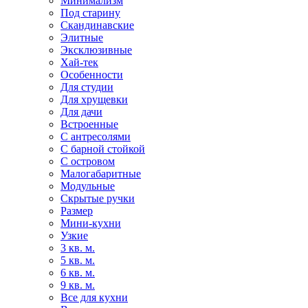
Минимализм
Под старину
Скандинавские
Элитные
Эксклюзивные
Хай-тек
Особенности
Для студии
Для хрущевки
Для дачи
Встроенные
С антресолями
С барной стойкой
С островом
Малогабаритные
Модульные
Скрытые ручки
Размер
Мини-кухни
Узкие
3 кв. м.
5 кв. м.
6 кв. м.
9 кв. м.
Все для кухни