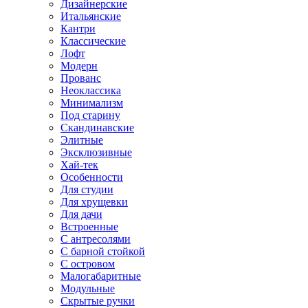
Дизайнерские
Итальянские
Кантри
Классические
Лофт
Модерн
Прованс
Неоклассика
Минимализм
Под старину
Скандинавские
Элитные
Эксклюзивные
Хай-тек
Особенности
Для студии
Для хрущевки
Для дачи
Встроенные
С антресолями
С барной стойкой
С островом
Малогабаритные
Модульные
Скрытые ручки