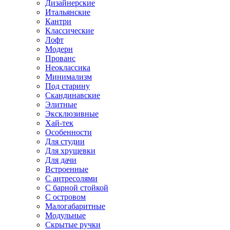
Дизайнерские
Итальянские
Кантри
Классические
Лофт
Модерн
Прованс
Неоклассика
Минимализм
Под старину
Скандинавские
Элитные
Эксклюзивные
Хай-тек
Особенности
Для студии
Для хрущевки
Для дачи
Встроенные
С антресолями
С барной стойкой
С островом
Малогабаритные
Модульные
Скрытые ручки