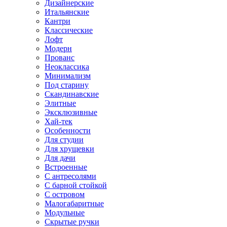
Дизайнерские
Итальянские
Кантри
Классические
Лофт
Модерн
Прованс
Неоклассика
Минимализм
Под старину
Скандинавские
Элитные
Эксклюзивные
Хай-тек
Особенности
Для студии
Для хрущевки
Для дачи
Встроенные
С антресолями
С барной стойкой
С островом
Малогабаритные
Модульные
Скрытые ручки