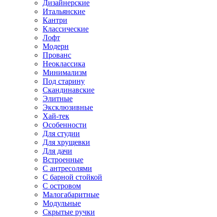
Дизайнерские
Итальянские
Кантри
Классические
Лофт
Модерн
Прованс
Неоклассика
Минимализм
Под старину
Скандинавские
Элитные
Эксклюзивные
Хай-тек
Особенности
Для студии
Для хрущевки
Для дачи
Встроенные
С антресолями
С барной стойкой
С островом
Малогабаритные
Модульные
Скрытые ручки