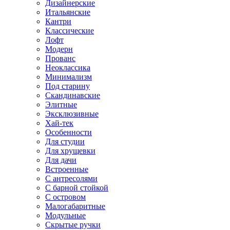
Дизайнерские
Итальянские
Кантри
Классические
Лофт
Модерн
Прованс
Неоклассика
Минимализм
Под старину
Скандинавские
Элитные
Эксклюзивные
Хай-тек
Особенности
Для студии
Для хрущевки
Для дачи
Встроенные
С антресолями
С барной стойкой
С островом
Малогабаритные
Модульные
Скрытые ручки