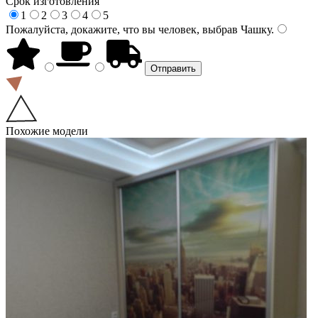
Срок изготовления
1
2
3
4
5
Пожалуйста, докажите, что вы человек, выбрав
Чашку
.
Похожие модели