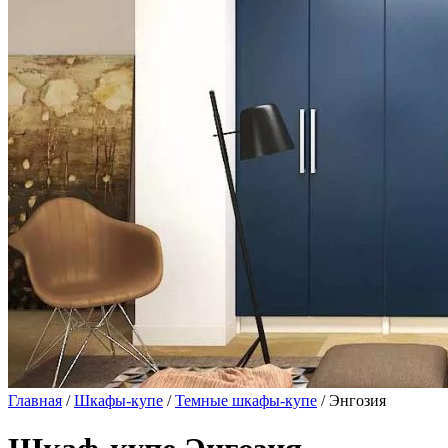
Главная
/
Шкафы-купе
/
Темные шкафы-купе
/ Энгозия