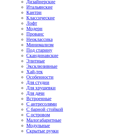
Дизайнерские
Итальянские
Кантри
Классические
Лофт
Модерн
Прованс
Неоклассика
Минимализм
Под старину
Скандинавские
Элитные
Эксклюзивные
Хай-тек
Особенности
Для студии
Для хрущевки
Для дачи
Встроенные
С антресолями
С барной стойкой
С островом
Малогабаритные
Модульные
Скрытые ручки