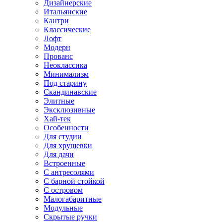
Дизайнерские
Итальянские
Кантри
Классические
Лофт
Модерн
Прованс
Неоклассика
Минимализм
Под старину
Скандинавские
Элитные
Эксклюзивные
Хай-тек
Особенности
Для студии
Для хрущевки
Для дачи
Встроенные
С антресолями
С барной стойкой
С островом
Малогабаритные
Модульные
Скрытые ручки