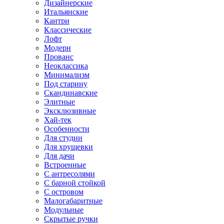
Дизайнерские
Итальянские
Кантри
Классические
Лофт
Модерн
Прованс
Неоклассика
Минимализм
Под старину
Скандинавские
Элитные
Эксклюзивные
Хай-тек
Особенности
Для студии
Для хрущевки
Для дачи
Встроенные
С антресолями
С барной стойкой
С островом
Малогабаритные
Модульные
Скрытые ручки