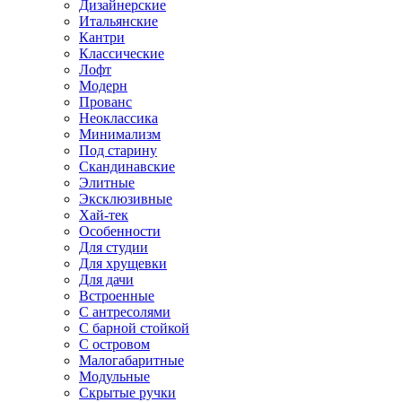
Дизайнерские
Итальянские
Кантри
Классические
Лофт
Модерн
Прованс
Неоклассика
Минимализм
Под старину
Скандинавские
Элитные
Эксклюзивные
Хай-тек
Особенности
Для студии
Для хрущевки
Для дачи
Встроенные
С антресолями
С барной стойкой
С островом
Малогабаритные
Модульные
Скрытые ручки