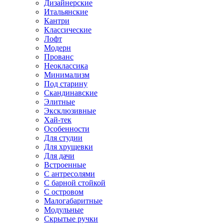
Дизайнерские
Итальянские
Кантри
Классические
Лофт
Модерн
Прованс
Неоклассика
Минимализм
Под старину
Скандинавские
Элитные
Эксклюзивные
Хай-тек
Особенности
Для студии
Для хрущевки
Для дачи
Встроенные
С антресолями
С барной стойкой
С островом
Малогабаритные
Модульные
Скрытые ручки