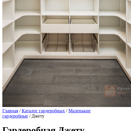
Главная
/
Каталог гардеробных
/
Маленькие
гардеробные
/ Джету
Гардеробная Джету