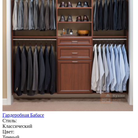
Гардеробная Бабасе
Стиль:
Классический
Цвет:
Темный