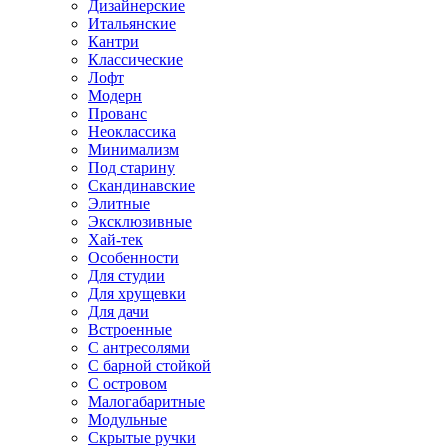
Дизайнерские
Итальянские
Кантри
Классические
Лофт
Модерн
Прованс
Неоклассика
Минимализм
Под старину
Скандинавские
Элитные
Эксклюзивные
Хай-тек
Особенности
Для студии
Для хрущевки
Для дачи
Встроенные
С антресолями
С барной стойкой
С островом
Малогабаритные
Модульные
Скрытые ручки