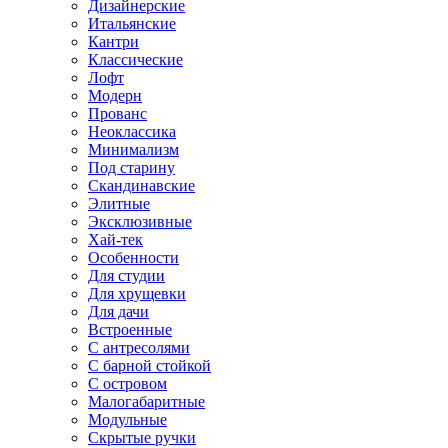
Дизайнерские
Итальянские
Кантри
Классические
Лофт
Модерн
Прованс
Неоклассика
Минимализм
Под старину
Скандинавские
Элитные
Эксклюзивные
Хай-тек
Особенности
Для студии
Для хрущевки
Для дачи
Встроенные
С антресолями
С барной стойкой
С островом
Малогабаритные
Модульные
Скрытые ручки