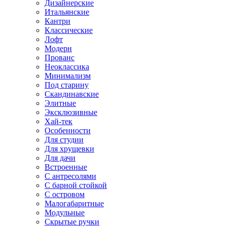
Дизайнерские
Итальянские
Кантри
Классические
Лофт
Модерн
Прованс
Неоклассика
Минимализм
Под старину
Скандинавские
Элитные
Эксклюзивные
Хай-тек
Особенности
Для студии
Для хрущевки
Для дачи
Встроенные
С антресолями
С барной стойкой
С островом
Малогабаритные
Модульные
Скрытые ручки