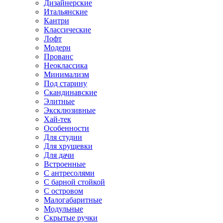
Дизайнерские
Итальянские
Кантри
Классические
Лофт
Модерн
Прованс
Неоклассика
Минимализм
Под старину
Скандинавские
Элитные
Эксклюзивные
Хай-тек
Особенности
Для студии
Для хрущевки
Для дачи
Встроенные
С антресолями
С барной стойкой
С островом
Малогабаритные
Модульные
Скрытые ручки