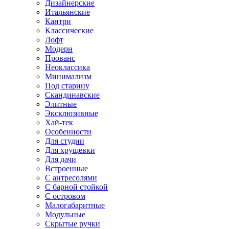
Дизайнерские
Итальянские
Кантри
Классические
Лофт
Модерн
Прованс
Неоклассика
Минимализм
Под старину
Скандинавские
Элитные
Эксклюзивные
Хай-тек
Особенности
Для студии
Для хрущевки
Для дачи
Встроенные
С антресолями
С барной стойкой
С островом
Малогабаритные
Модульные
Скрытые ручки