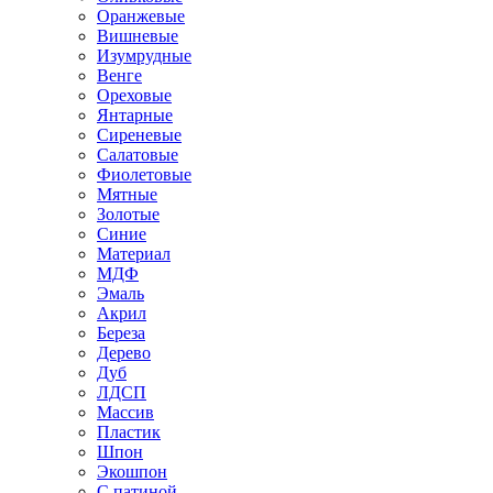
Оранжевые
Вишневые
Изумрудные
Венге
Ореховые
Янтарные
Сиреневые
Салатовые
Фиолетовые
Мятные
Золотые
Синие
Материал
МДФ
Эмаль
Акрил
Береза
Дерево
Дуб
ЛДСП
Массив
Пластик
Шпон
Экошпон
С патиной