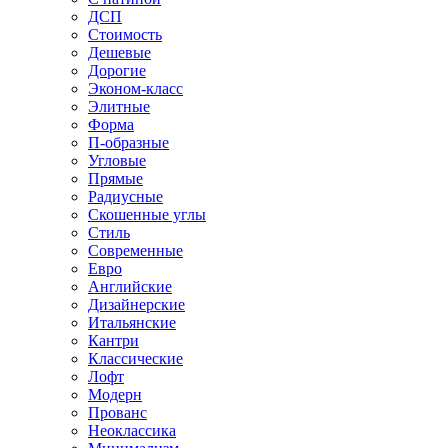
ДСП
Стоимость
Дешевые
Дорогие
Эконом-класс
Элитные
Форма
П-образные
Угловые
Прямые
Радиусные
Скошенные углы
Стиль
Современные
Евро
Английские
Дизайнерские
Итальянские
Кантри
Классические
Лофт
Модерн
Прованс
Неоклассика