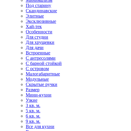
Минимализм
Под старину
Скандинавские
Элитные
Эксклюзивные
Хай-тек
Особенности
Для студии
Для хрущевки
Для дачи
Встроенные
С антресолями
С барной стойкой
С островом
Малогабаритные
Модульные
Скрытые ручки
Размер
Мини-кухни
Узкие
3 кв. м.
5 кв. м.
6 кв. м.
9 кв. м.
Все для кухни