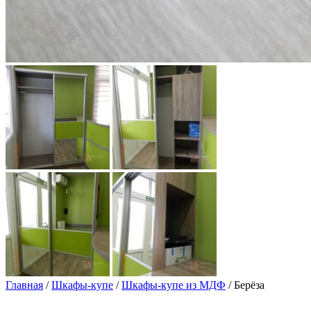
Главная
/
Шкафы-купе
/
Шкафы-купе из МДФ
/ Берёза