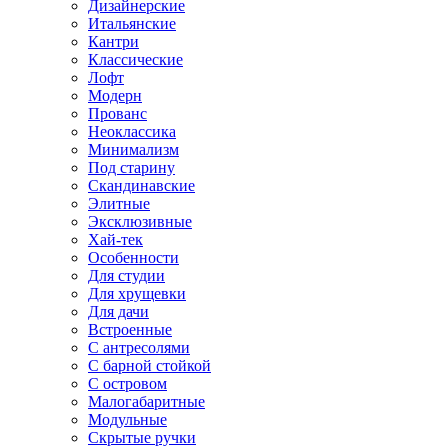
Дизайнерские
Итальянские
Кантри
Классические
Лофт
Модерн
Прованс
Неоклассика
Минимализм
Под старину
Скандинавские
Элитные
Эксклюзивные
Хай-тек
Особенности
Для студии
Для хрущевки
Для дачи
Встроенные
С антресолями
С барной стойкой
С островом
Малогабаритные
Модульные
Скрытые ручки