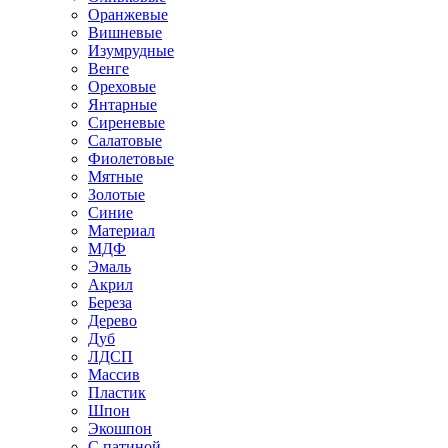
Оранжевые
Вишневые
Изумрудные
Венге
Ореховые
Янтарные
Сиреневые
Салатовые
Фиолетовые
Мятные
Золотые
Синие
Материал
МДФ
Эмаль
Акрил
Береза
Дерево
Дуб
ЛДСП
Массив
Пластик
Шпон
Экошпон
С патиной