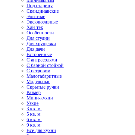
Минимализм
Под старину
Скандинавские
Элитные
Эксклюзивные
Хай-тек
Особенности
Для студии
Для хрущевки
Для дачи
Встроенные
С антресолями
С барной стойкой
С островом
Малогабаритные
Модульные
Скрытые ручки
Размер
Мини-кухни
Узкие
3 кв. м.
5 кв. м.
6 кв. м.
9 кв. м.
Все для кухни