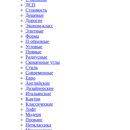
ДСП
Стоимость
Дешевые
Дорогие
Эконом-класс
Элитные
Форма
П-образные
Угловые
Прямые
Радиусные
Скошенные углы
Стиль
Современные
Евро
Английские
Дизайнерские
Итальянские
Кантри
Классические
Лофт
Модерн
Прованс
Неоклассика