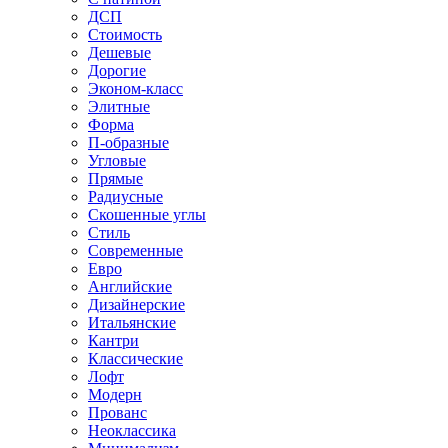
ДСП
Стоимость
Дешевые
Дорогие
Эконом-класс
Элитные
Форма
П-образные
Угловые
Прямые
Радиусные
Скошенные углы
Стиль
Современные
Евро
Английские
Дизайнерские
Итальянские
Кантри
Классические
Лофт
Модерн
Прованс
Неоклассика