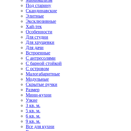
Минимализм
Под старину
Скандинавские
Элитные
Эксклюзивные
Хай-тек
Особенности
Для студии
Для хрущевки
Для дачи
Встроенные
С антресолями
С барной стойкой
С островом
Малогабаритные
Модульные
Скрытые ручки
Размер
Мини-кухни
Узкие
3 кв. м.
5 кв. м.
6 кв. м.
9 кв. м.
Все для кухни