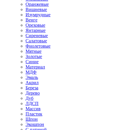
Оранжевые
Вишневые
Изумрудные
Венге
Ореховые
Янтарные
Сиреневые
Салатовые
Фиолетовые
Мятные
Золотые
Синие
Материал
МДФ
Эмаль
Акрил
Береза
Дерево
Дуб
ЛДСП
Массив
Пластик
Шпон
Экошпон
С патиной