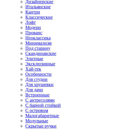
Дизайнерские
Итальянские
Кантри
Классические
Лофт
Модерн
Прованс
Неоклассика
Минимализм
Под старину
Скандинавские
Элитные
Эксклюзивные
Хай-тек
Особенности
Для студии
Для хрущевки
Для дачи
Встроенные
С антресолями
С барной стойкой
С островом
Малогабаритные
Модульные
Скрытые ручки