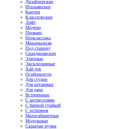
Дизайнерские
Итальянские
Кантри
Классические
Лофт
Модерн
Прованс
Неоклассика
Минимализм
Под старину
Скандинавские
Элитные
Эксклюзивные
Хай-тек
Особенности
Для студии
Для хрущевки
Для дачи
Встроенные
С антресолями
С барной стойкой
С островом
Малогабаритные
Модульные
Скрытые ручки