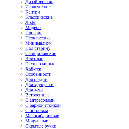
Дизайнерские
Итальянские
Кантри
Классические
Лофт
Модерн
Прованс
Неоклассика
Минимализм
Под старину
Скандинавские
Элитные
Эксклюзивные
Хай-тек
Особенности
Для студии
Для хрущевки
Для дачи
Встроенные
С антресолями
С барной стойкой
С островом
Малогабаритные
Модульные
Скрытые ручки