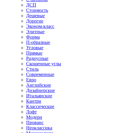
ДСП
Стоимость
Дешевые
Дорогие
Эконом-класс
Элитные
Форма
П-образные
Угловые
Прямые
Радиусные
Скошенные углы
Стиль
Современные
Евро
Английские
Дизайнерские
Итальянские
Кантри
Классические
Лофт
Модерн
Прованс
Неоклассика