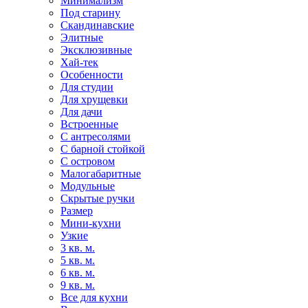
Минимализм
Под старину
Скандинавские
Элитные
Эксклюзивные
Хай-тек
Особенности
Для студии
Для хрущевки
Для дачи
Встроенные
С антресолями
С барной стойкой
С островом
Малогабаритные
Модульные
Скрытые ручки
Размер
Мини-кухни
Узкие
3 кв. м.
5 кв. м.
6 кв. м.
9 кв. м.
Все для кухни