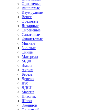
Оранжевые
Вишневые
Изумрудные
Венге
Ореховые
Янтарные
Сиреневые
Салатовые
Фиолетовые
Мятные
Золотые
Синие
Материал
МДФ
Эмаль
Акрил
Береза
Дерево
Дуб
ЛДСП
Массив
Пластик
Шпон
Экошпон
С патиной