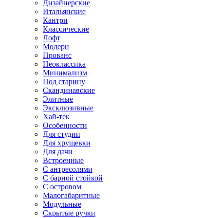
Дизайнерские
Итальянские
Кантри
Классические
Лофт
Модерн
Прованс
Неоклассика
Минимализм
Под старину
Скандинавские
Элитные
Эксклюзивные
Хай-тек
Особенности
Для студии
Для хрущевки
Для дачи
Встроенные
С антресолями
С барной стойкой
С островом
Малогабаритные
Модульные
Скрытые ручки