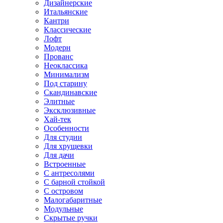
Дизайнерские
Итальянские
Кантри
Классические
Лофт
Модерн
Прованс
Неоклассика
Минимализм
Под старину
Скандинавские
Элитные
Эксклюзивные
Хай-тек
Особенности
Для студии
Для хрущевки
Для дачи
Встроенные
С антресолями
С барной стойкой
С островом
Малогабаритные
Модульные
Скрытые ручки