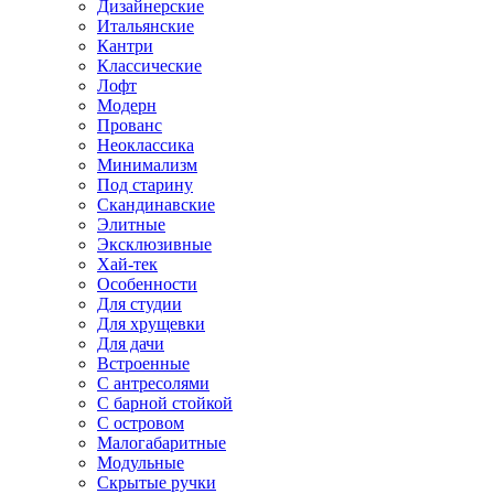
Дизайнерские
Итальянские
Кантри
Классические
Лофт
Модерн
Прованс
Неоклассика
Минимализм
Под старину
Скандинавские
Элитные
Эксклюзивные
Хай-тек
Особенности
Для студии
Для хрущевки
Для дачи
Встроенные
С антресолями
С барной стойкой
С островом
Малогабаритные
Модульные
Скрытые ручки