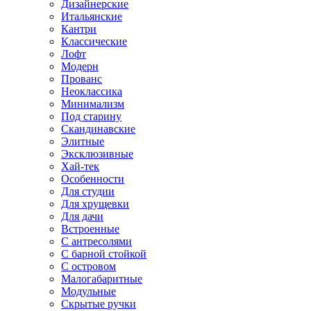
Дизайнерские
Итальянские
Кантри
Классические
Лофт
Модерн
Прованс
Неоклассика
Минимализм
Под старину
Скандинавские
Элитные
Эксклюзивные
Хай-тек
Особенности
Для студии
Для хрущевки
Для дачи
Встроенные
С антресолями
С барной стойкой
С островом
Малогабаритные
Модульные
Скрытые ручки