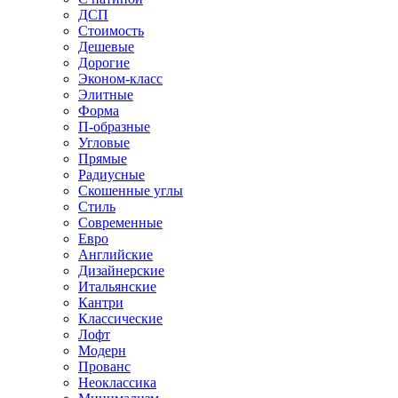
ДСП
Стоимость
Дешевые
Дорогие
Эконом-класс
Элитные
Форма
П-образные
Угловые
Прямые
Радиусные
Скошенные углы
Стиль
Современные
Евро
Английские
Дизайнерские
Итальянские
Кантри
Классические
Лофт
Модерн
Прованс
Неоклассика