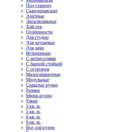
Минимализм
Под старину
Скандинавские
Элитные
Эксклюзивные
Хай-тек
Особенности
Для студии
Для хрущевки
Для дачи
Встроенные
С антресолями
С барной стойкой
С островом
Малогабаритные
Модульные
Скрытые ручки
Размер
Мини-кухни
Узкие
3 кв. м.
5 кв. м.
6 кв. м.
9 кв. м.
Все для кухни