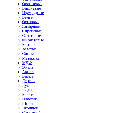
Оранжевые
Вишневые
Изумрудные
Венге
Ореховые
Янтарные
Сиреневые
Салатовые
Фиолетовые
Мятные
Золотые
Синие
Материал
МДФ
Эмаль
Акрил
Береза
Дерево
Дуб
ЛДСП
Массив
Пластик
Шпон
Экошпон
С патиной