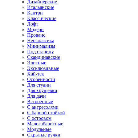
Дизайнерские
Итальянские
Кантри
Классические
Лофт
Модерн
Прованс
Неоклассика
Минимализм
Под старину
Скандинавские
Элитные
Эксклюзивные
Хай-тек
Особенности
Для студии
Для хрущевки
Для дачи
Встроенные
С антресолями
С барной стойкой
С островом
Малогабаритные
Модульные
Скрытые ручки